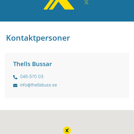
Kontaktpersoner
Thells Bussar
046-570 03
info@thellsbuss.se