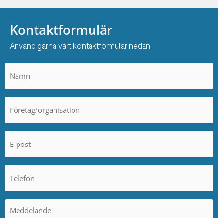
Kontaktformulär
Använd gärna vårt kontaktformulär nedan.
Namn
*
Företag/organisation
*
E-
post
*
Telefon
*
Meddelande