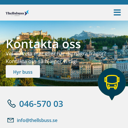
Kontakta oss
Vill du veta mer eller har du några frågor?
Kontakta oss så hjälper vi dig!
Hyr buss
046-570 03
info@thellsbuss.se