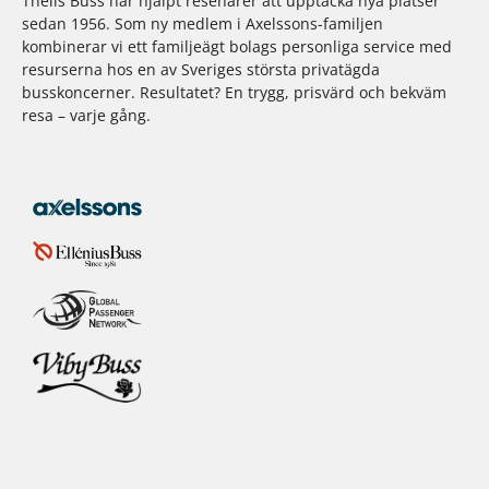
Thells Buss har hjälpt resenärer att upptäcka nya platser
sedan 1956. Som ny medlem i Axelssons-familjen
kombinerar vi ett familjeägt bolags personliga service med
resurserna hos en av Sveriges största privatägda
busskoncerner. Resultatet? En trygg, prisvärd och bekväm
resa – varje gång.