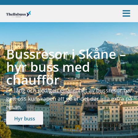
Bussresor i Skåne –
hyr buss med
chaufför
En lång och gedigen erfarenhet av bussresor har
gett oss kunskapen att ge er det där lilla extra på
resan.
Hyr buss