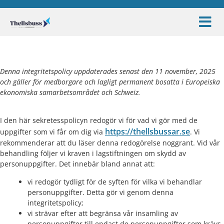
Denna integritetspolicy uppdaterades senast den 11 november, 2025
och gäller för medborgare och lagligt permanent bosatta i Europeiska
ekonomiska samarbetsområdet och Schweiz.
I den här sekretesspolicyn redogör vi för vad vi gör med de
https://thellsbussar.se
uppgifter som vi får om dig via
. Vi
rekommenderar att du läser denna redogörelse noggrant. Vid vår
behandling följer vi kraven i lagstiftningen om skydd av
personuppgifter. Det innebär bland annat att:
vi redogör tydligt för de syften för vilka vi behandlar
personuppgifter. Detta gör vi genom denna
integritetspolicy;
vi strävar efter att begränsa vår insamling av
personuppgifter till endast de personuppgifter som krävs